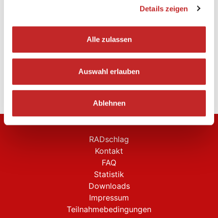
Gemeinden
Details zeigen
Arbeitgeber
Vereine, Organisationen
Schulen
Alle zulassen
Universitäten/Hochschulen
< zurück zur Übersicht aller Statistiken
Auswahl erlauben
Ablehnen
RADschlag
Kontakt
FAQ
Statistik
Downloads
Impressum
Teilnahmebedingungen