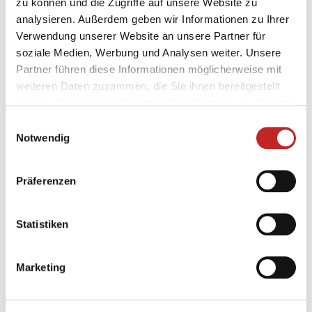
zu können und die Zugriffe auf unsere Website zu
223
analysieren. Außerdem geben wir Informationen zu Ihrer
Teilnehmende
Verwendung unserer Website an unsere Partner für
soziale Medien, Werbung und Analysen weiter. Unsere
Partner führen diese Informationen möglicherweise mit
weiteren Daten zusammen, die Sie ihnen bereitgestellt
haben oder die sie im Rahmen Ihrer Nutzung der Dienste
101.699
gesammelt haben.
Einwilligungsauswahl
gefahrene Kilometer
Notwendig
Präferenzen
17.940
Kg CO2 Ersparnis
Statistiken
Detaillierte Statistik zu allen
Marketing
Veranstaltergruppen