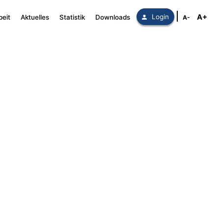
A+
Login
beit
Aktuelles
Statistik
Downloads
A-