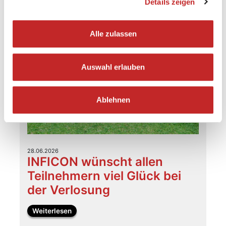
Details zeigen
Alle zulassen
Auswahl erlauben
Ablehnen
28.06.2026
INFICON wünscht allen
Teilnehmern viel Glück bei
der Verlosung
Weiterlesen