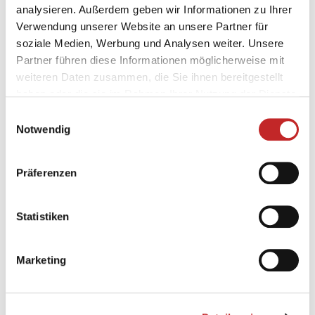
analysieren. Außerdem geben wir Informationen zu Ihrer
Verwendung unserer Website an unsere Partner für
soziale Medien, Werbung und Analysen weiter. Unsere
Partner führen diese Informationen möglicherweise mit
weiteren Daten zusammen, die Sie ihnen bereitgestellt
haben oder die sie im Rahmen Ihrer Nutzung der Dienste
gesammelt haben.
Einwilligungsauswahl
Notwendig
01.07.2026
Präferenzen
Mit dem Rad zur Arbeit - wer
schafft den Sprung in die
Schlussauslosung?
Statistiken
Der Radwettbewerb 2026 ist beendet. Wie
Marketing
geht es nun weiter?
Weiterlesen