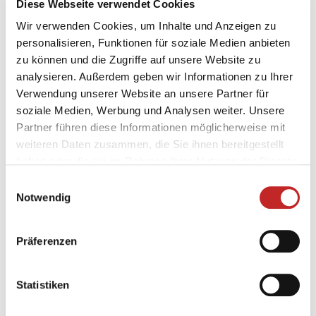
Diese Webseite verwendet Cookies
zur Aktion anmelden
Wir verwenden Cookies, um Inhalte und Anzeigen zu
personalisieren, Funktionen für soziale Medien anbieten
zu können und die Zugriffe auf unsere Website zu
Das Fahrrad ist ideal für den Alltag
analysieren. Außerdem geben wir Informationen zu Ihrer
Wohin du auch fährst, deine Fitness/Gesundheit und
Verwendung unserer Website an unsere Partner für
die Umwelt wissen es zu danken. Ob auf dem Weg
soziale Medien, Werbung und Analysen weiter. Unsere
zur Arbeit, zur Schule, zum Einkaufen oder beim
Partner führen diese Informationen möglicherweise mit
Wochenendausflug.
weiteren Daten zusammen, die Sie ihnen bereitgestellt
haben oder die sie im Rahmen Ihrer Nutzung der Dienste
Benütze das Rad regelmässig
gesammelt haben.
Einwilligungsauswahl
Notwendig
Du erhöhst deine Leistungsfähigkeit und verbesserst
dein Wohlbefinden. Wichtig aber ist immer, dass du
Spass und Freude an der Bewegung hast.
Präferenzen
Steigere deine Fitness
Statistiken
Deine Kraft, Ausdauer, Atemkapazität sowie deine
allgemeine Muskelfunktionen werden verbessert,