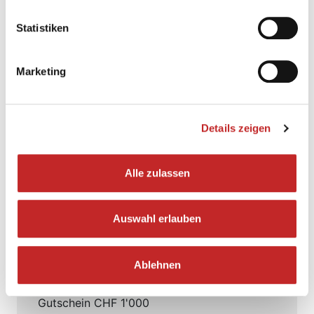
Statistiken
Preise
Marketing
Insgesamt gibt es Preise im Gesamtwert von
über CHF 16'000
zu gewinnen.
Details zeigen
Gewinn: Gutschein bei einem
liechtensteinischen Fahrradhändler deiner
Wahl im Wert von
Alle zulassen
1. Platz
Gutschein CHF 2'500
Auswahl erlauben
2. Platz
Gutschein CHF 2'000
Ablehnen
3. Platz
Gutschein CHF 1'000