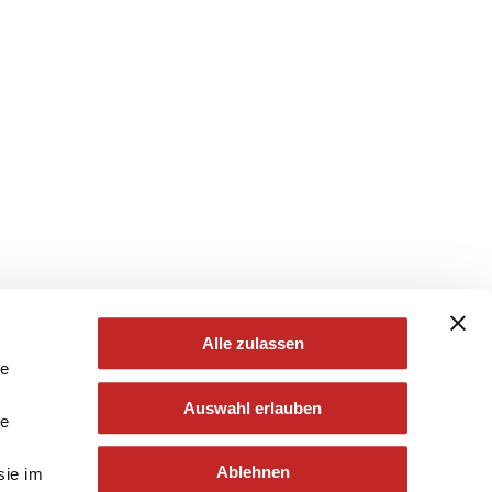
Alle zulassen
le
Auswahl erlauben
le
Ablehnen
sie im