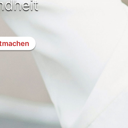
dheit
itmachen