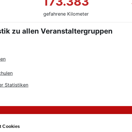
173.383
gefahrene Kilometer
istik zu allen Veranstaltergruppen
nen
chulen
er Statistiken
RADschlag
t Cookies
Kontakt