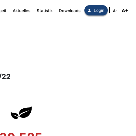
A+
Login
beit
Aktuelles
Statistik
Downloads
A-
/22