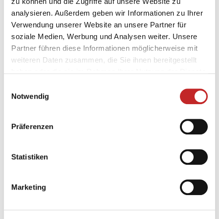
zu können und die Zugriffe auf unsere Website zu
analysieren. Außerdem geben wir Informationen zu Ihrer
Mit 500 gefahrenen Kilometer nimmst du an der
Verwendung unserer Website an unsere Partner für
Verlosung teil.
soziale Medien, Werbung und Analysen weiter. Unsere
Teilnahmeberechtigt sind in Liechtenstein wohnhafte
Partner führen diese Informationen möglicherweise mit
und/oder arbeitnehmende Personen, mindestens 14
weiteren Daten zusammen, die Sie ihnen bereitgestellt
Jahre alt, Mit mindestens 250km bist du dabei!
haben oder die sie im Rahmen Ihrer Nutzung der Dienste
gesammelt haben.
Einwilligungsauswahl
Die Teilnahme ist kostenlos.
Notwendig
Mitmachen und gewinnen!
Präferenzen
Statistiken
Marketing