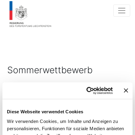
Sommerwettbewerb
-
01.04.2026
31.10.2026
00:05 - 23:55 Uhr
23:55 Uhr
Diese Webseite verwendet Cookies
Der Sommerwettbewerb läuft vom 01.04.2026 bis
31.10.2026
Wir verwenden Cookies, um Inhalte und Anzeigen zu
personalisieren, Funktionen für soziale Medien anbieten
Die Anmeldung ist ab sofort möglich.