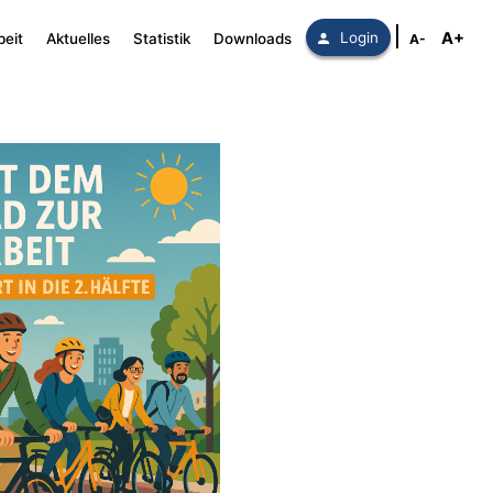
A+
Login
beit
Aktuelles
Statistik
Downloads
A-