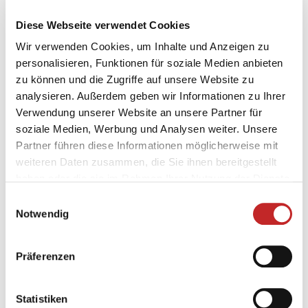
10. Juli 2026
Diese Webseite verwendet Cookies
Wir verwenden Cookies, um Inhalte und Anzeigen zu
personalisieren, Funktionen für soziale Medien anbieten
Veröffentlicht am 25.06.2026
zu können und die Zugriffe auf unsere Website zu
analysieren. Außerdem geben wir Informationen zu Ihrer
Auf in den Endspurt!
Verwendung unserer Website an unsere Partner für
soziale Medien, Werbung und Analysen weiter. Unsere
Partner führen diese Informationen möglicherweise mit
Am Dienstag, 30. Juni 2026 ist der letzte
weiteren Daten zusammen, die Sie ihnen bereitgestellt
Radtag von "Mit dem Rad zur Arbeit" 2026.
haben oder die sie im Rahmen Ihrer Nutzung der Dienste
gesammelt haben.
Einwilligungsauswahl
Notwendig
Zur Erinnerun
g:
Bis
Freitag, 10. Juli 2026
müssen
alle Radtage erfasst sein. Nach dieser Frist wird der
Präferenzen
Wettbewerb abgeschlossen, d.h. es sind keine
Dateneingaben von den Radlerinnen und Radlern
mehr möglich.
Statistiken