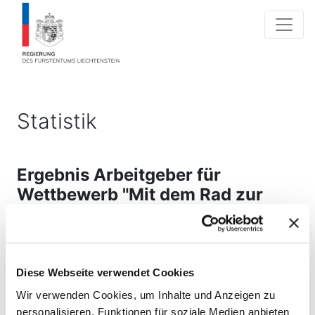
Statistik
Ergebnis Arbeitgeber für
Wettbewerb "Mit dem Rad zur
Arbeit" 2017
Stand: 25.05.2023
Diese Webseite verwendet Cookies
Gezählt werden alle TeilnehmerInnen mit >0 km
Mitarbeiterzahl laut Angabe der Arbeitgeber.
Wir verwenden Cookies, um Inhalte und Anzeigen zu
Es werden nur Arbeitgeber mit mindestens
personalisieren, Funktionen für soziale Medien anbieten