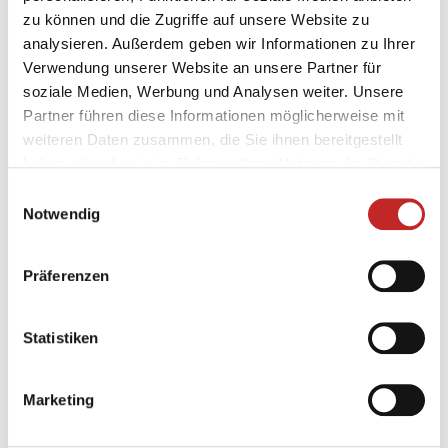
einem/einer aktiven TeilnehmerIn gelistet.
zu können und die Zugriffe auf unsere Website zu
analysieren. Außerdem geben wir Informationen zu Ihrer
weniger als 10
10 - 50
51 - 250
Verwendung unserer Website an unsere Partner für
soziale Medien, Werbung und Analysen weiter. Unsere
über 250
Partner führen diese Informationen möglicherweise mit
weiteren Daten zusammen, die Sie ihnen bereitgestellt
Arbeitgeber weniger als 10
haben oder die sie im Rahmen Ihrer Nutzung der Dienste
MitarbeiterInnen
gesammelt haben.
Einwilligungsauswahl
Notwendig
Einträge anzeigen
Suchen
Präferenzen
aktive
Gesamtza
Statistiken
Veranstalter
Teilnehmende
Mitarbeit
Teilnahme
1
Marketing
abgelehnt