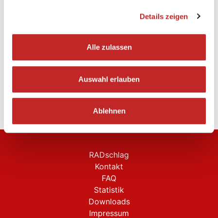
Arbeitgeber
1
Details zeigen
Aktion
296
gesamt
Alle zulassen
1 bis 1 von 1 Einträgen
Zurück
1
Nächste
Auswahl erlauben
Ablehnen
RADschlag
Kontakt
FAQ
Statistik
Downloads
Impressum